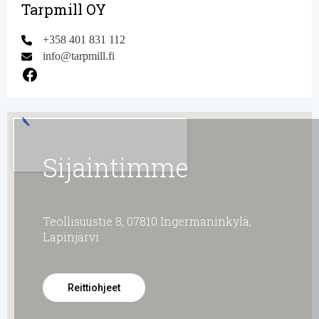
Tarpmill OY
+358 401 831 112
info@tarpmill.fi
Facebook
Sijaintimme
Teollisuustie 8, 07810 Ingermaninkylä,
Lapinjärvi
Reittiohjeet