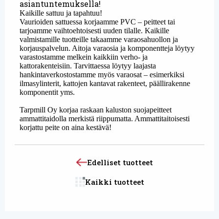
asiantuntemuksella!
Kaikille sattuu ja tapahtuu!
Vaurioiden sattuessa korjaamme PVC – peitteet tai
tarjoamme vaihtoehtoisesti uuden tilalle. Kaikille
valmistamille tuotteille takaamme varaosahuollon ja
korjauspalvelun. Aitoja varaosia ja komponentteja löytyy
varastostamme melkein kaikkiin verho- ja
kattorakenteisiin. Tarvittaessa löytyy laajasta
hankintaverkostostamme myös varaosat – esimerkiksi
ilmasylinterit,
kattojen kantavat rakenteet, päällirakenne
komponentit yms.
Tarpmill Oy korjaa raskaan kaluston suojapeitteet
ammattitaidolla merkistä riippumatta. Ammattitaitoisesti
korjattu peite on aina kestävä!
Edelliset tuotteet
Kaikki tuotteet