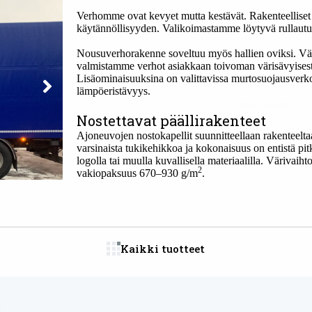
Verhomme ovat kevyet mutta kestävät. Rakenteelliset
käytännöllisyyden. Valikoimastamme löytyvä rullautuv
Nousuverhorakenne soveltuu myös hallien oviksi. Väri
valmistamme verhot asiakkaan toivoman värisävyises
Lisäominaisuuksina on valittavissa murtosuojausverko
lämpöeristävyys.
– Nousevat sivu
Nostettavat päällirakenteet
Ajoneuvojen nostokapellit suunnitteellaan rakenteeltaa
varsinaista tukikehikkoa ja kokonaisuus on entistä p
logolla tai muulla kuvallisella
materiaalilla.
Värivaihto
2
vakiopaksuus 670–930 g/m
.
Kaikki tuotteet